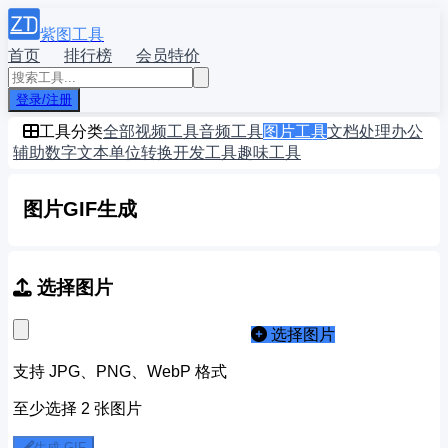
紫图工具
首页
排行榜
会员特价
登录/注册
工具分类
全部
视频工具
音频工具
图片工具
文档处理
办公
辅助
数字文本
单位转换
开发工具
趣味工具
图片GIF生成
选择图片
选择图片
支持 JPG、PNG、WebP 格式
至少选择 2 张图片
生成 GIF