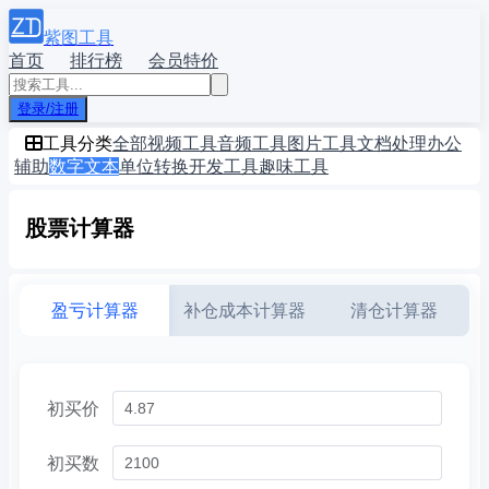
紫图工具
首页
排行榜
会员特价
登录/注册
工具分类
全部
视频工具
音频工具
图片工具
文档处理
办公
辅助
数字文本
单位转换
开发工具
趣味工具
股票计算器
盈亏计算器
补仓成本计算器
清仓计算器
初买价
初买数